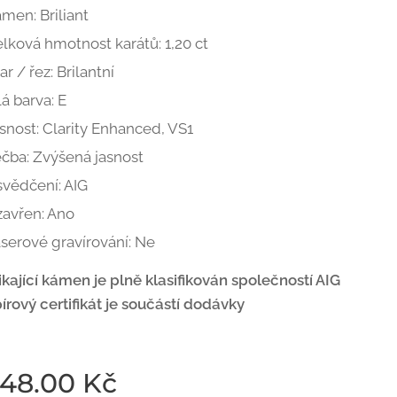
men: Briliant
lková hmotnost karátů: 1,20 ct
ar / řez: Brilantní
lá barva: E
snost: Clarity Enhanced, VS1
čba: Zvýšená jasnost
vědčení: AIG
avřen: Ano
serové gravírování: Ne
ikající kámen je plně klasifikován společností AIG
írový certifikát je součástí dodávky
948.00
Kč