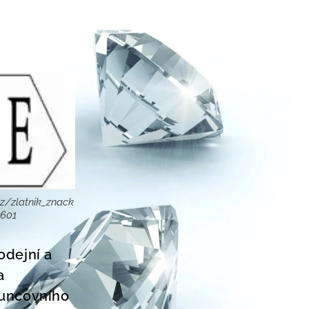
z/zlatnik_znack
8601
odejní a
a
Puncovního