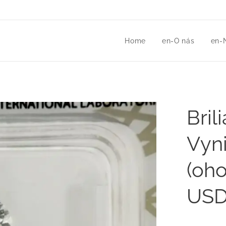
Home
en-O nás
en-
Bril
Vyni
(oh
USD