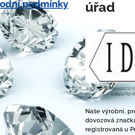
odní podmínky
úřad
www.puncovniurad.cz/c
a.aspx?Id=
Naše výrobní, pr
dovozová značk
registrovaná u 