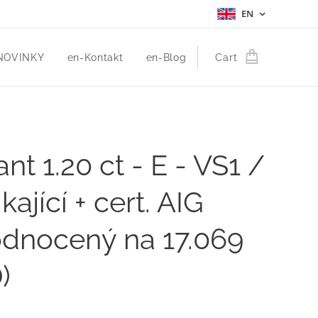
EN
NOVINKY
en-Kontakt
en-Blog
Cart
iant 1.20 ct - E - VS1 /
kající + cert. AIG
odnocený na 17.069
)