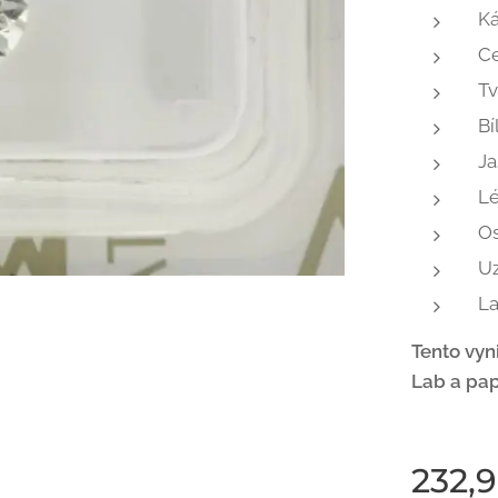
Ká
Ce
Tv
Bí
Ja
Lé
Os
Uz
La
Tento vyn
Lab a pap
232,