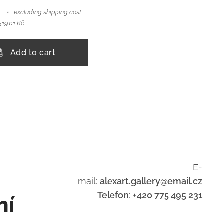
T
excluding shipping cost
519.01 Kč
Add to cart
E-
mail:
alexart.gallery@email.cz
Telefon
:
+420 775 495 231
ní