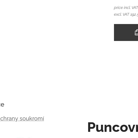
price incl. VA
excl. VAT 192,
ce
ochrany soukromí
Puncov