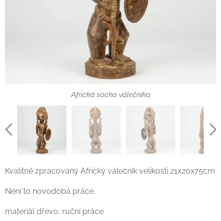
Africká socha válečníka
Africká socha válečníka
Africká socha válečníka
Africká socha válečníka
Africká socha válečníka
Africká socha válečníka
Africká socha válečníka
Africká socha válečníka
Africká socha válečníka
Africká socha válečníka
Africká socha válečníka
Africká socha válečníka
Kvalitně zpracovaný Africký válečník velikosti 21x20x75cm
Není to novodobá práce,
Africká socha válečníka
Africká socha válečníka
materiál dřevo, ruční práce