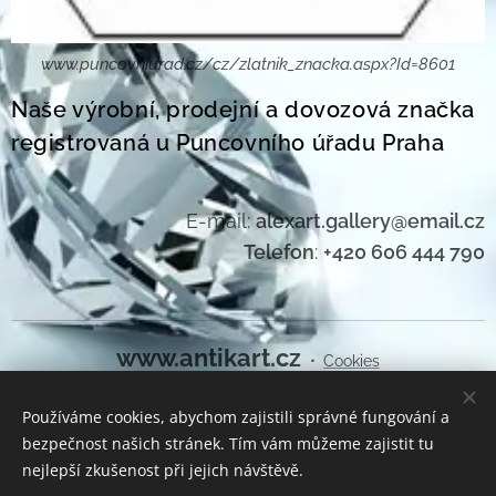
www.puncovniurad.cz/cz/zlatnik_znacka.aspx?Id=8601
Naše výrobní, prodejní a dovozová značka
registrovaná u Puncovního úřadu Praha
E-mail:
alexart.gallery@email.cz
Telefon
:
+420 606 444 790
www.antikart.cz
Cookies
Používáme cookies, abychom zajistili správné fungování a
Jazyky
bezpečnost našich stránek. Tím vám můžeme zajistit tu
Čeština
English
nejlepší zkušenost při jejich návštěvě.