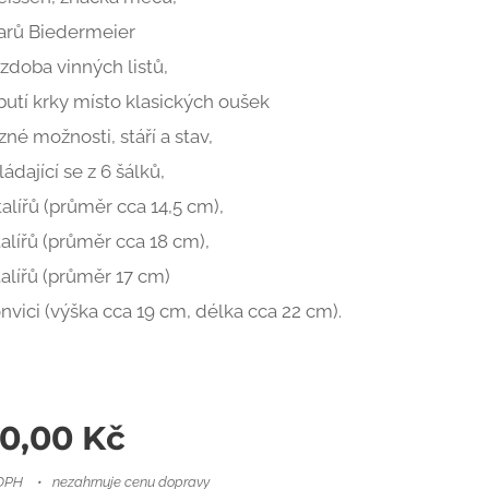
arů Biedermeier
zdoba vinných listů,
butí krky místo klasických oušek
zné možnosti, stáří a stav,
ládající se z 6 šálků,
talířů (průměr cca 14,5 cm),
talířů (průměr cca 18 cm),
talířů (průměr 17 cm)
nvici (výška cca 19 cm, délka cca 22 cm).
00,00
Kč
 DPH
nezahrnuje cenu dopravy