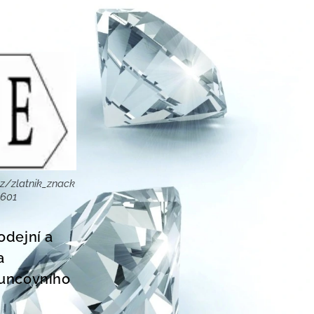
z/zlatnik_znack
8601
odejní a
a
Puncovního