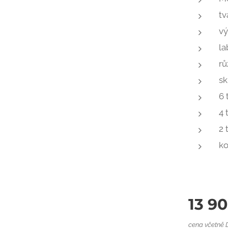
tv
vý
la
rů
sk
6 
4 
2 
ko
13 9
cena včetně