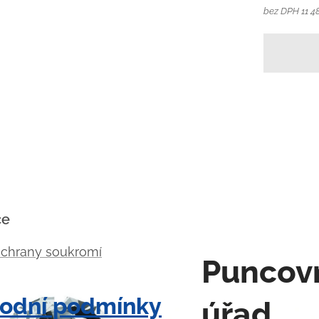
bez DPH 11 4
ce
ochrany soukromí
Puncov
odní podmínky
úřad