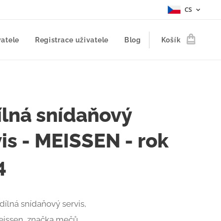
CS
vatele
Registrace uživatele
Blog
Košík
ílná snídaňový
is - MEISSEN - rok
4
dílná snídaňový servis,
issen, značka mečů,