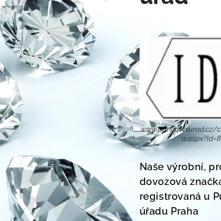
www.puncovniurad.cz/c
a.aspx?Id=
Naše výrobní, pr
dovozová značk
registrovaná u 
úřadu Praha