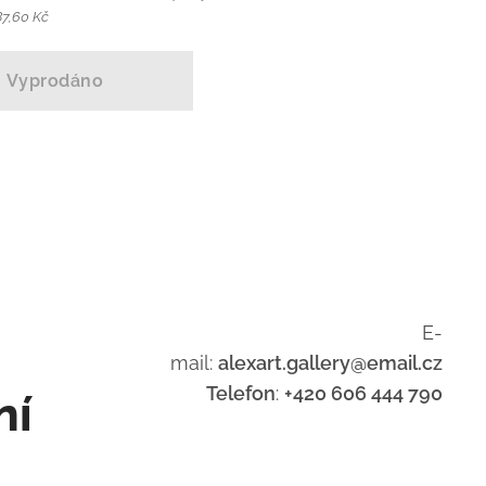
87,60 Kč
Vyprodáno
E-
mail:
alexart.gallery@email.cz
Telefon
:
+420 606 444 790
ní