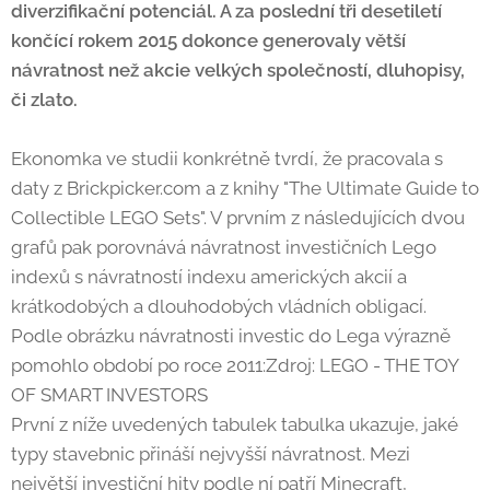
diverzifikační potenciál. A za poslední tři desetiletí
končící rokem 2015 dokonce generovaly větší
návratnost než akcie velkých společností, dluhopisy,
či zlato.
Ekonomka ve studii konkrétně tvrdí, že pracovala s
daty z Brickpicker.com a z knihy "The Ultimate Guide to
Collectible LEGO Sets". V prvním z následujících dvou
grafů pak porovnává návratnost investičních Lego
indexů s návratností indexu amerických akcií a
krátkodobých a dlouhodobých vládních obligací.
Podle obrázku návratnosti investic do Lega výrazně
pomohlo období po roce 2011:Zdroj: LEGO - THE TOY
OF SMART INVESTORS
První z níže uvedených tabulek tabulka ukazuje, jaké
typy stavebnic přináší nejvyšší návratnost. Mezi
největší investiční hity podle ní patří Minecraft,