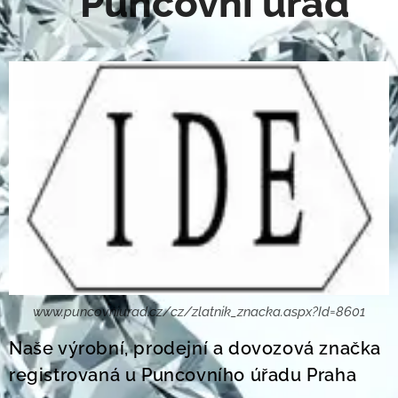
Puncovní úřad
www.puncovniurad.cz/cz/zlatnik_znacka.aspx?Id=8601
Naše výrobní, prodejní a dovozová značka
registrovaná u Puncovního úřadu Praha